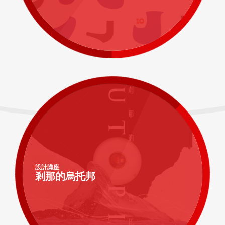
設計講座
剎那的烏托邦