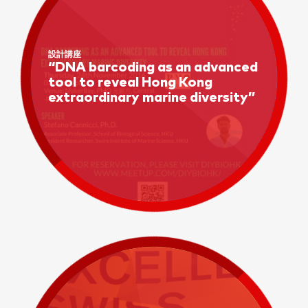
設計講座
“DNA barcoding as an advanced
tool to reveal Hong Kong
extraordinary marine diversity”