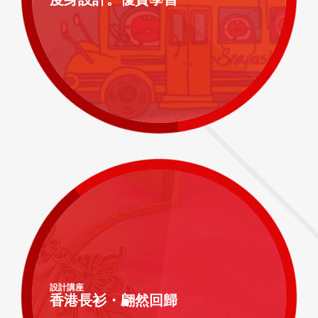
度身設計。優質學習
設計講座
香港長衫・翩然回歸