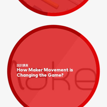
設計講座
How Maker Movement is
Changing the Game?