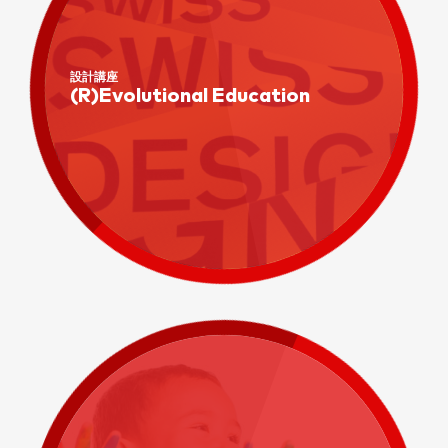
設計講座
(R)Evolutional Education