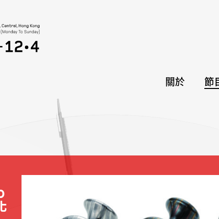
關於
節
0
化