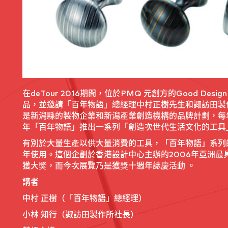
在deTour 2016期間，位於PMQ 元創方的Good De
品，並邀請「百年物語」總經理中村正樹先生和諏訪田製
是新潟縣的製物企業和新潟產業創造機構的品牌計劃，每
年「百年物語」推出一系列「創造次世代生活文化的工具
有別於大量生產以供大量消費的工具，「百年物語」系列
年使用。這個企劃於香港設計中心主辦的2006年亞洲最具影響力設
獲大獎，而今次展覽乃是獲獎十週年誌慶活動 。
講者
中村 正樹（「百年物語」總經理）
小林 知行（諏訪田製作所社長）