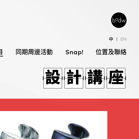
中
EN
目
同期周邊活動
Snap!
位置及聯絡
活
藝
同
作
設
活
設
計
藝
計
講
同
講
座
作
座