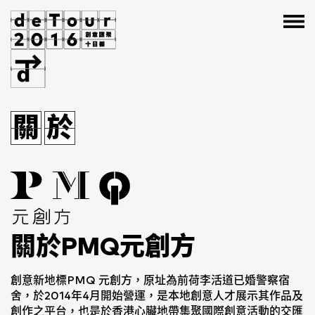
邊
座
關
邊
關
於
座
於
關於PMQ元創方
創意新地標PMQ 元創方，原址為前荷李活道已婚警察宿
舍，於2014年4月開始營運，是本地創意人才展示其作品及
創作之平台，也是於香港心臟地帶集聚國際創意活動的交匯