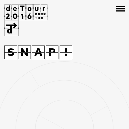
節
覽
設
動
藝
節
S
S
覽
N
N
設
A
A
動
P
P
藝
!
!