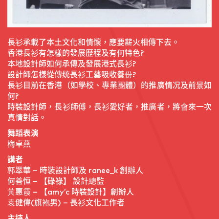
長衫承載了本土文化和情懷，應要薪火相傳下去。
香港長衫有怎樣的發展歴程及有何特色?
本地設計師如何承傳及發展港式長衫?
設計師怎樣從傳统長衫工藝吸收養份?
長衫目前在香港（如學校、專業團體）的推廣情况及前景如
何?
時裝設計師，長衫師傅，長衫愛好者，推廣者，將會來一次
真情對話。
舞蹈表演
梅卓燕
講者
郭翠華 – 時裝設計師及 ranee_k 創辦人
何善恒 – 【碌祿】 設計總監
黃惠霞 – 【amy’c 時裝設計】創辦人
袁健偉(旗袍男) – 長衫文化工作者
主持人