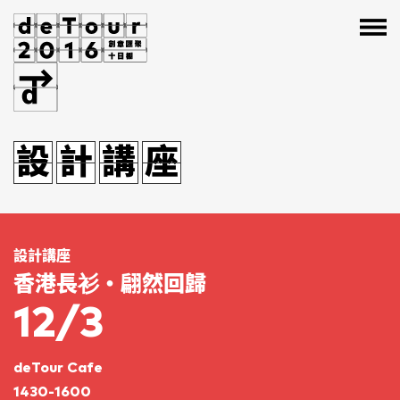
邊
工
節
作
設
邊
設
計
工
計
講
節
講
座
作
座
設計講座
香港長衫・翩然回歸
12/3
deTour Cafe
1430-1600