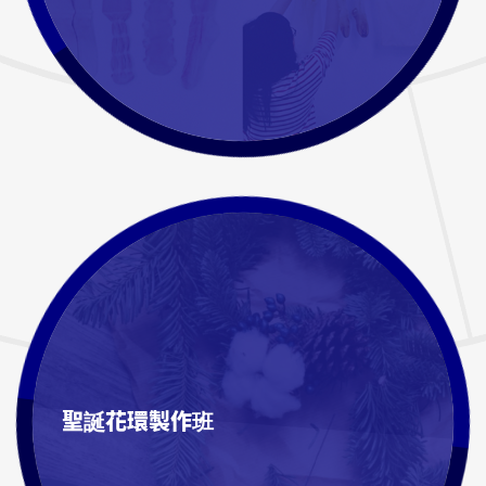
聖誕花環製作班