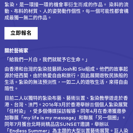
紮染，是一環接一環的機會率衍生而成的作品。 染料的流
動、布料的材質、人的姿勢動作個性，每一個可能性都會構
成最獨一無二的作品。
立即報名
關於藝術家
「給我們一片白，我們就賦予它生命。」
由香港和台灣的紮染技藝師Josh和 Siu組成。他們的故事起
源於紐西蘭，由於熱愛自由和旅行，因此展開遊牧民族般的
生活。紮染的無法預測性，一如二人的遊牧生活，來得自由
隨性。
目前二人以獨特的紮染布藝、藝術裝置、紮染教學遊走於香
港、台灣、澳門。2016年3月於香港舉辦首個個人紮染展覽
「住村染」，受多個傳媒採訪報導。同年4月在香港獲邀參
加聯展「my life is my message」和聯展「另一個圈」。
同年7月獲台北時尚精品店SUNSET邀請，舉辦以
「Endless Summer」為主題的大型裝置藝術展覽。巨人染