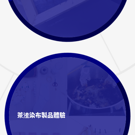
茶渣染布製品體驗