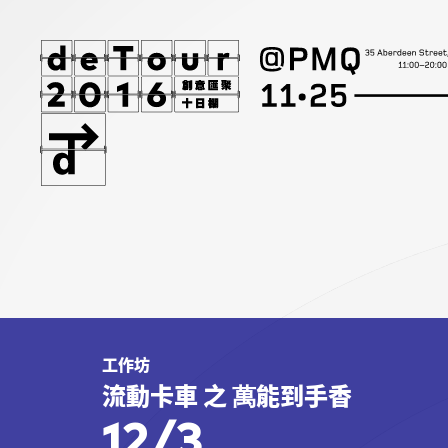
工作坊
流動卡車 之 萬能到手香
12/3