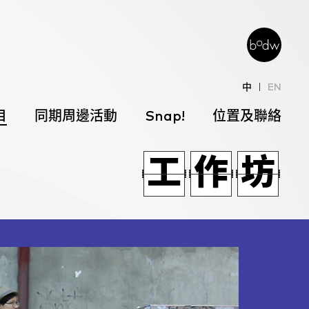
中
EN
目
同期周邊活動
Snap!
位置及聯絡
術
節
覽
工
術
工
作
節
作
坊
覽
坊