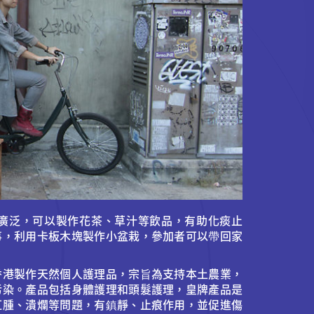
廣泛，可以製作花茶、草汁等飲品，有助化痰止
事，利用卡板木塊製作小盆栽，參加者可以帶回家
香港製作天然個人護理品，宗旨為支持本土農業，
污染。產品包括身體護理和頭髮護理，皇牌產品是
紅腫、潰爛等問題，有鎮靜、止痕作用，並促進傷