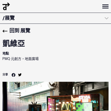
/策展陳述
/展覽
/團隊
回到 展覽
/贊助單位
凱維亞
地點
PMQ 元創方，地面廣場
分享