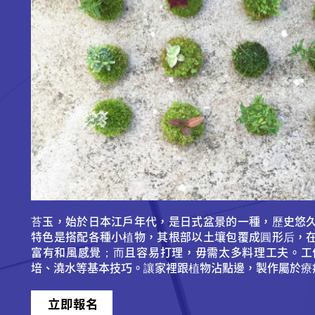
苔玉，始於日本江戶年代，是日式盆景的一種，歷史悠
特色是搭配各種小植物，其根部以土壤包覆成圓形后，
富有和風感覺；而且容易打理，毋需太多料理工夫。工
培、澆水等基本技巧。讓家裡跟植物沾點邊，製作屬於療
立即報名