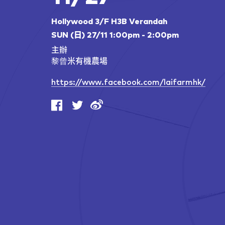
Hollywood 3/F H3B Verandah
SUN (日) 27/11 1:00pm - 2:00pm
主辦
黎曾米有機農場
https://www.facebook.com/laifarmhk/