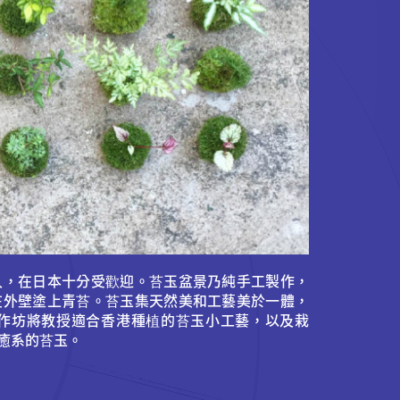
久，在日本十分受歡迎。苔玉盆景乃純手工製作，
在外壁塗上青苔。苔玉集天然美和工藝美於一體，
作坊將教授適合香港種植的苔玉小工藝，以及栽
癒系的苔玉。