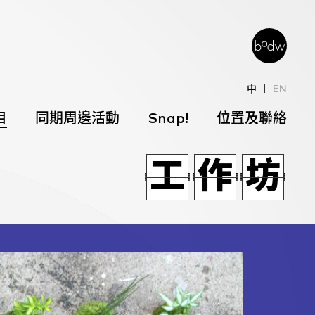
中
EN
目
同期周邊活動
Snap!
位置及聯絡
作
工
邊
工
作
工
作
工
作
坊
邊
坊