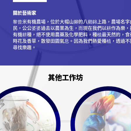
關於藝術家
黎曾米有機農場，位於大帽山腳的八鄉錦上路，農場名字
民，公公婆婆過去以農業為生，而現在我們以耕作為樂，
有機耕種，絕不使用農藥及化學肥料，種植最天然的，食
時花及香草，散發田園氣息。因為我們熱愛種植，透過不
尋找樂趣。
其他工作坊