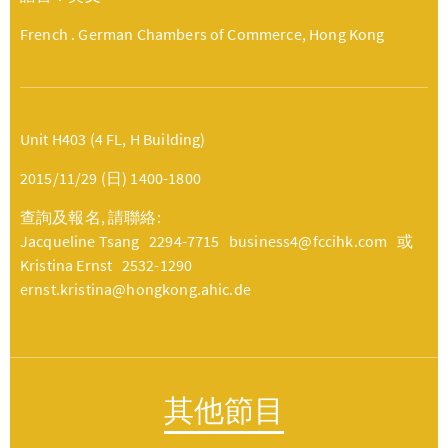
French . German Chambers of Commerce, Hong Kong
Unit H403 (4 FL, H Building)
2015/11/29 (日) 1400-1800
查詢及報名, 請聯絡:
Jacqueline Tsang 2294-7715 business4@fccihk.com 或
Kristina Ernst 2532-1290
ernst.kristina@hongkong.ahic.de
其他節目