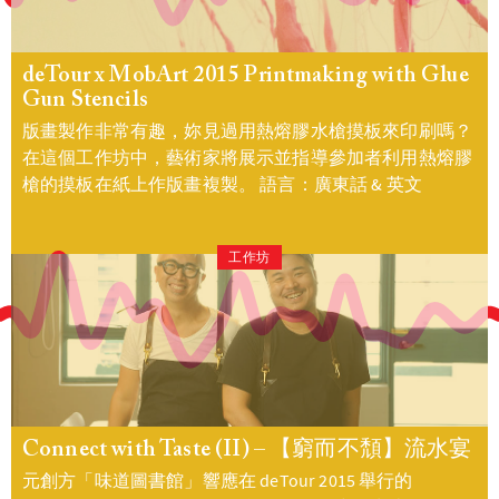
deTour x MobArt 2015 Printmaking with Glue
Gun Stencils
版畫製作非常有趣，妳見過用熱熔膠水槍摸板來印刷嗎？
在這個工作坊中，藝術家將展示並指導參加者利用熱熔膠
槍的摸板在紙上作版畫複製。 語言：廣東話 & 英文
工作坊
Connect with Taste (II) – 【窮而不頹】流水宴
元創方「味道圖書館」響應在 deTour 2015 舉行的