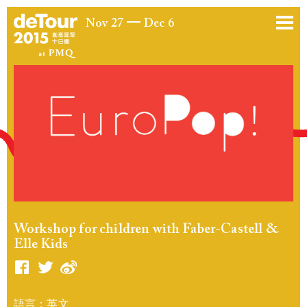
Nov 27
Dec 6
Workshop for children with Faber-Castell &
Elle Kids
語言：英文