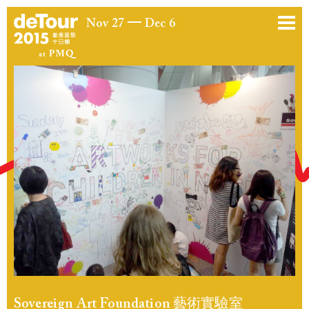
Nov 27
Dec 6
Sovereign Art Foundation 藝術實驗室