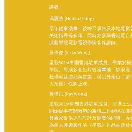
講者：
馮慶強 (Honkaz Fung)
早年從事漫畫，後轉至廣告及本地電影
美術指導等多職，同時亦參與香港電台
演藝學院電影電視學院客席講師。
黃偉傑 (Vicky Wong)
星戰501st軍團香港駐軍成員。畢業
學院。導演多套短片曾獲本地「鮮浪潮
杜琪峯及游乃海監製，與另外兩位「鮮
大招風》快將上映。
黃偉民 (Ray Wong)
星戰501st軍團香港駐軍成員。香港
開始從事有關雕塑的兼職工作到現在擁
具廠家提供原型設計及開發的同時，亦進
為個人興趣製作的《星戰》作品亦曾於