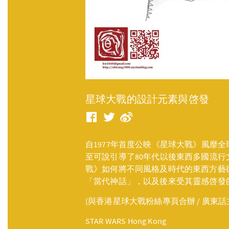
星球大戰的設計元素與啓發
自1977年首度公映《星球大戰》風靡
至可說引導了80年代以後東西多國流
戰》如何將不同風格及時代的東西方藝
「當代神話」，以及後來受其靈感啓發
(與香港星球大戰粉絲專頁合辦 / 廣東
STAR WARS Hong Kong