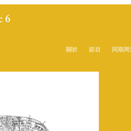
c 6
關於
節目
同期周