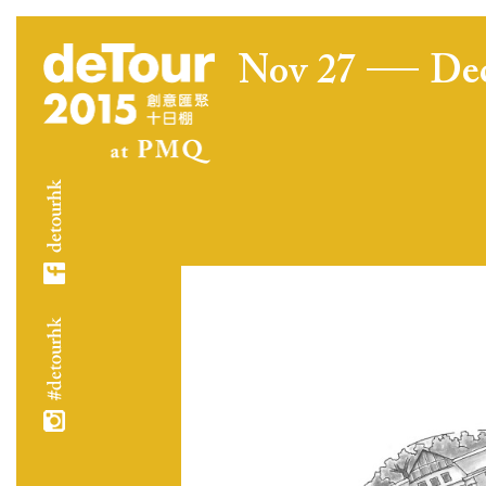
Nov 27
De