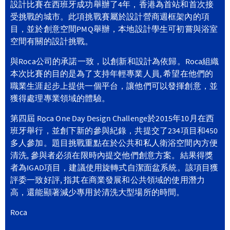
設計比賽在西班牙成功舉辦了4年，香港為首站和首次接
受挑戰的城市。此項挑戰賽屬於設計營商週框架內的項
目，並於創意空間PMQ舉辦，本地設計學生可初嘗與浴室
空間有關的設計挑戰。
與Roca公司的承諾一致，以創新和設計為依歸。Roca組織
本次比賽的目的是為了支持年輕專業人員, 希望在他們的
職業生涯起步上提供一個平台，讓他們可以發揮創意，並
獲得處理專業領域的體驗。
第四屆 Roca One Day Design Challenge於2015年10月在西
班牙舉行，並創下新的參與紀錄，共提交了234項目和450
多人參加。題目挑戰重點在於公共和私人衛浴空間內方便
清洗, 參與者必須在限時內提交他們創意方案。結果得獎
者為IGAD項目，建議使用旋轉式自潔面盆系統。該項目獲
評委一致好評, 指其在商業發展和公共領域的使用潛力
高，還能顯著減少專用於清洗大型場所的時間。
Roca