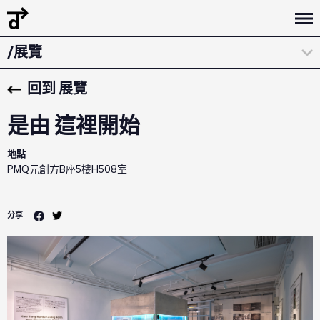
/策展陳述
/展覽
/設計講座
回到 展覽
是由 這裡開始
地點
PMQ元創方B座5樓H508室
分享