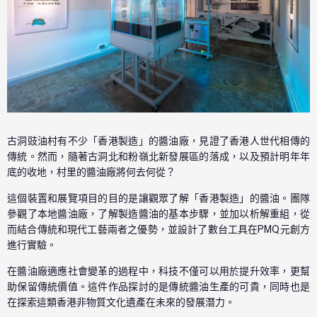
古洞豉油村有不少「香港製造」的醬油廠，見證了香港人世代相傳的
傳統。然而，隨著古洞北和粉嶺北新發展區的落成，以及預計明年年
底的收地，村里的醬油廠將何去何從？
這個裝置和展覽項目的目的是讓觀眾了解「香港製造」的醬油。團隊
參觀了本地醬油廠，了解製造醬油的基本步驟，並加以析解重組，從
而結合傳統和現代工藝兩者之優勢，並設計了數台工具在PMQ元創方
進行實驗。
在醬油廠適應社會變革的過程中，科技不僅可以用於提升效率，更幫
助保留傳統價值。這件作品探討的是傳統醬油生產的可貴，同時也是
在探索這類香港非物質文化遺產在未來的發展潛力。