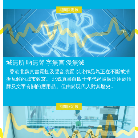
期間限定展
城無所 吶無聲 字無言 漫無滅
– 香港北魏真書霓虹及聲音裝置 以此作品為正在不斷被清
拆瓦解的城市致哀。 北魏真書自四十年代起被廣泛用於招
牌及文字有關的應用品。但由於現代人對其歷史...
期間限定展