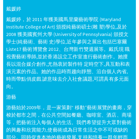
戴媛婷
戴媛婷，於 2011 年獲美國馬里蘭藝術學院 (Maryland
Institute College of Art) 頒授純藝術碩士(雕 塑)學位,及於
2008 獲美國賓州大學 (University of Pennsylvania) 頒授文
學士(純藝術、藝術 史)學位,近年參與之展出包括巴塞爾
Liste17 藝術博覽會 2012、台灣新竹雙週展等。戴氏現 職
視覺藝術導師,並於香港設立工作室進行藝術創作。她擅
長以混合媒介創作,尤熱衷於製作特 定時空下,具互動和表
演元素的作品。她的作品時而趨向靜態、沿自個人內省,
時而帶點俏皮戲 謔意味去介入社會議題,可謂具有多元面
向。
游藝
游藝始於2009年，是一家策劃“ 移動”藝術展覽的畫廊，穿
梭於都市之間，在公共空間如餐廳、咖啡室、酒店、商場
等，把藝術注入每個人的生活。我們希望提升大眾對藝術
的興趣和欣賞能力,使藝術成為日常生活之中不可或缺的
部分。同時促進本地的藝術發展,支持和培養一群年輕而