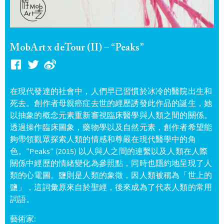
MobArt x deTour (II) – “Peaks”
在現代發達的社會中，人們早已習慣於冰冷的醫院出生和
死去。創作者母親癌症去世的經歷誘發此作品的誕生，她
以抽象的概念元素重新審視臨床醫學與人類之間的關係。
透過操作臨床圖象，藥物學以及自然元素，創作者希望能
夠帶領觀眾探索人類的情感和尊嚴在現代醫學中的角
色。”Peaks” (2015) 以人與人之間的連繫以及人類在人際
關係中經歷的情緒變化為參照點，同時也隱約地呈現了人
類的心電圖。鹽則是人類的象徵，因人類被稱為「世上的
鹽」，這詞彙原來自於聖經，後來成為了代表人類的常用
詞語。
藝術家: