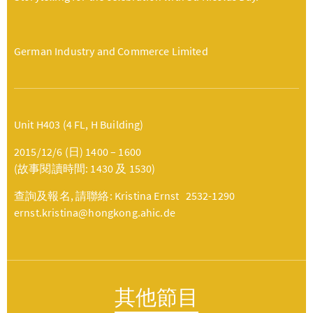
German Industry and Commerce Limited
Unit H403 (4 FL, H Building)
2015/12/6 (日) 1400 – 1600
(故事閱讀時間: 1430 及 1530)
查詢及報名, 請聯絡: Kristina Ernst 2532-1290
ernst.kristina@hongkong.ahic.de
其他節目