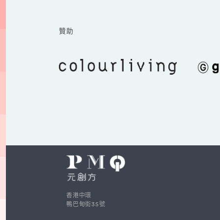
贊助
香港中環
鴨巴甸街35號